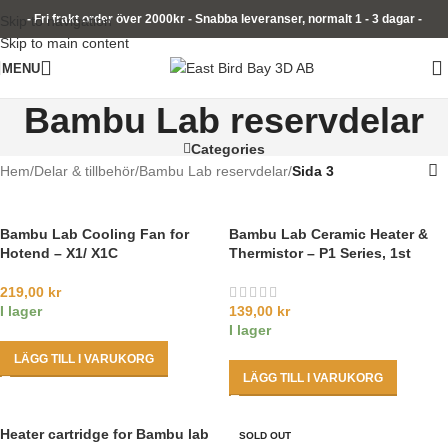
- Fri frakt order över 2000kr - Snabba leveranser, normalt 1 - 3 dagar -
Skip to navigation
Skip to main content
MENU
Bambu Lab reservdelar
Categories
Hem
/
Delar & tillbehör
/
Bambu Lab reservdelar
/
Sida 3
Bambu Lab Cooling Fan for
Bambu Lab Ceramic Heater &
Hotend – X1/ X1C
Thermistor – P1 Series, 1st
219,00
kr
I lager
139,00
kr
I lager
LÄGG TILL I VARUKORG
LÄGG TILL I VARUKORG
Heater cartridge for Bambu lab
SOLD OUT