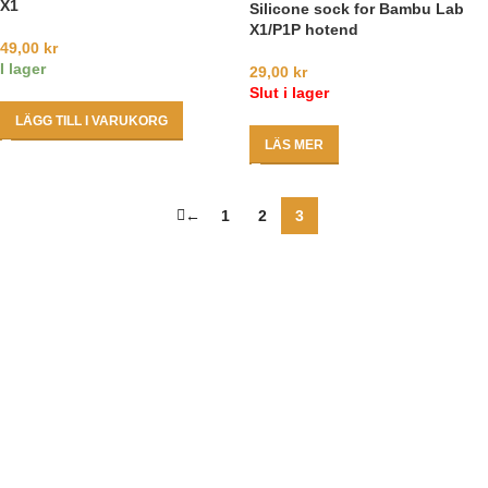
X1
Silicone sock for Bambu Lab
X1/P1P hotend
49,00
kr
I lager
29,00
kr
Slut i lager
LÄGG TILL I VARUKORG
LÄS MER
←
1
2
3