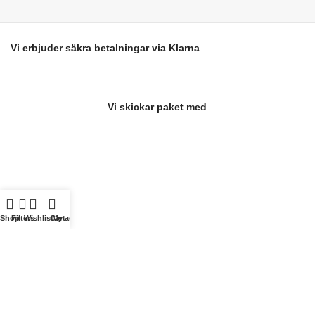
Vi erbjuder säkra betalningar via Klarna
Vi skickar paket med
Shop
Filters
Wishlist
Cart
My account