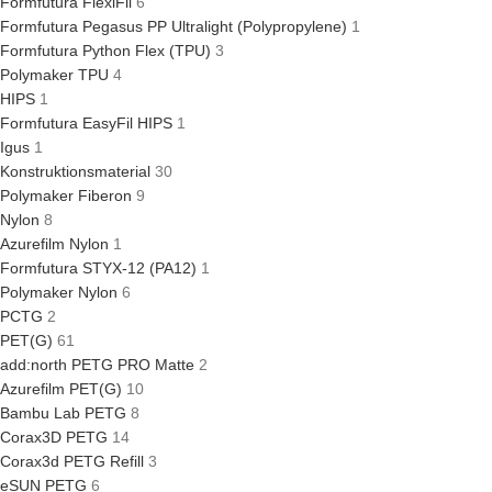
Formfutura FlexiFil
6
Formfutura Pegasus PP Ultralight (Polypropylene)
1
Formfutura Python Flex (TPU)
3
Polymaker TPU
4
HIPS
1
Formfutura EasyFil HIPS
1
Igus
1
Konstruktionsmaterial
30
Polymaker Fiberon
9
Nylon
8
Azurefilm Nylon
1
Formfutura STYX-12 (PA12)
1
Polymaker Nylon
6
PCTG
2
PET(G)
61
add:north PETG PRO Matte
2
Azurefilm PET(G)
10
Bambu Lab PETG
8
Corax3D PETG
14
Corax3d PETG Refill
3
eSUN PETG
6