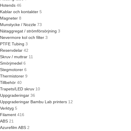
Hotends
46
Kablar och kontakter
5
Magneter
8
Munstycke / Nozzle
73
Nätaggregat / strömförsörjning
3
Nevermore kol och filter
3
PTFE Tubing
3
Reservdelar
42
Skruv / muttrar
11
Smörjmedel
6
Stegmotorer
6
Thermistorer
9
Tillbehör
40
Trapets/LED skruv
10
Uppgraderingar
36
Uppgraderingar Bambu Lab printers
12
Verktyg
5
Filament
416
ABS
21
Azurefilm ABS
2