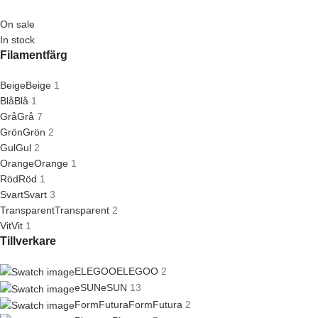
On sale
In stock
Filamentfärg
Beige
Beige
1
Blå
Blå
1
Grå
Grå
7
Grön
Grön
2
Gul
Gul
2
Orange
Orange
1
Röd
Röd
1
Svart
Svart
3
Transparent
Transparent
2
Vit
Vit
1
Tillverkare
ELEGOO
ELEGOO
2
eSUN
eSUN
13
FormFutura
FormFutura
2