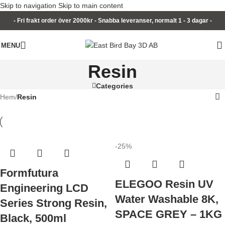
Skip to navigation
Skip to main content
- Fri frakt order över 2000kr - Snabba leveranser, normalt 1 - 3 dagar -
MENU
Resin
Categories
Hem
/
Resin
-25%
Formfutura
ELEGOO Resin UV
Engineering LCD
Water Washable 8K,
Series Strong Resin,
SPACE GREY – 1KG
Black, 500ml