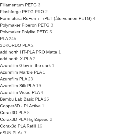
Fillamentum PETG
3
Flashforge PETG PRO
2
Formfutura ReForm - rPET (återvunnen PETG)
4
Polymaker Fiberon PETG
3
Polymaker Polylite PETG
5
PLA
245
3DKORDO PLA
2
add:north HT-PLA PRO Matte
1
add:north X-PLA
2
Azurefilm Glow in the dark
1
Azurefilm Marble PLA
1
Azurefilm PLA
23
Azurefilm Silk PLA
19
Azurefilm Wood PLA
4
Bambu Lab Basic PLA
25
Copper3D - PLActive
1
Corax3D PLA
8
Corax3D PLA HighSpeed
2
Corax3d PLA Refill
16
eSUN PLA+
7