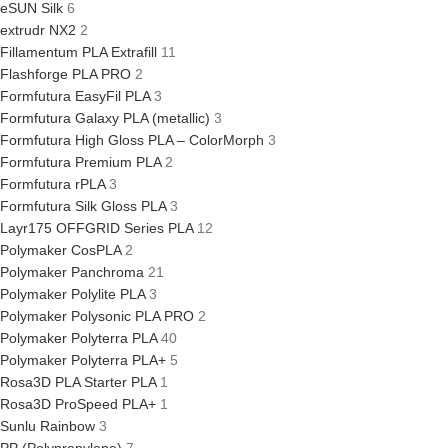
eSUN Silk
6
extrudr NX2
2
Fillamentum PLA Extrafill
11
Flashforge PLA PRO
2
Formfutura EasyFil PLA
3
Formfutura Galaxy PLA (metallic)
3
Formfutura High Gloss PLA – ColorMorph
3
Formfutura Premium PLA
2
Formfutura rPLA
3
Formfutura Silk Gloss PLA
3
Layr175 OFFGRID Series PLA
12
Polymaker CosPLA
2
Polymaker Panchroma
21
Polymaker Polylite PLA
3
Polymaker Polysonic PLA PRO
2
Polymaker Polyterra PLA
40
Polymaker Polyterra PLA+
5
Rosa3D PLA Starter PLA
1
Rosa3D ProSpeed PLA+
1
Sunlu Rainbow
3