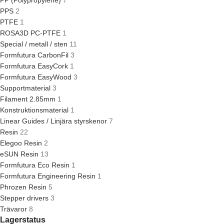
PP (Polypropylene)
7
PPS
2
PTFE
1
ROSA3D PC-PTFE
1
Special / metall / sten
11
Formfutura CarbonFil
3
Formfutura EasyCork
1
Formfutura EasyWood
3
Supportmaterial
3
Filament 2.85mm
1
Konstruktionsmaterial
1
Linear Guides / Linjära styrskenor
7
Resin
22
Elegoo Resin
2
eSUN Resin
13
Formfutura Eco Resin
1
Formfutura Engineering Resin
1
Phrozen Resin
5
Stepper drivers
3
Trävaror
8
Lagerstatus