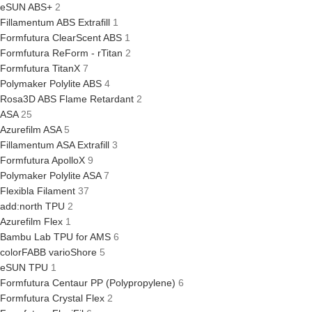
eSUN ABS+
2
Fillamentum ABS Extrafill
1
Formfutura ClearScent ABS
1
Formfutura ReForm - rTitan
2
Formfutura TitanX
7
Polymaker Polylite ABS
4
Rosa3D ABS Flame Retardant
2
ASA
25
Azurefilm ASA
5
Fillamentum ASA Extrafill
3
Formfutura ApolloX
9
Polymaker Polylite ASA
7
Flexibla Filament
37
add:north TPU
2
Azurefilm Flex
1
Bambu Lab TPU for AMS
6
colorFABB varioShore
5
eSUN TPU
1
Formfutura Centaur PP (Polypropylene)
6
Formfutura Crystal Flex
2