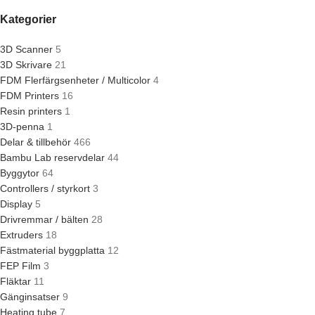
Kategorier
3D Scanner
5
3D Skrivare
21
FDM Flerfärgsenheter / Multicolor
4
FDM Printers
16
Resin printers
1
3D-penna
1
Delar & tillbehör
466
Bambu Lab reservdelar
44
Byggytor
64
Controllers / styrkort
3
Display
5
Drivremmar / bälten
28
Extruders
18
Fästmaterial byggplatta
12
FEP Film
3
Fläktar
11
Gänginsatser
9
Heating tube
7