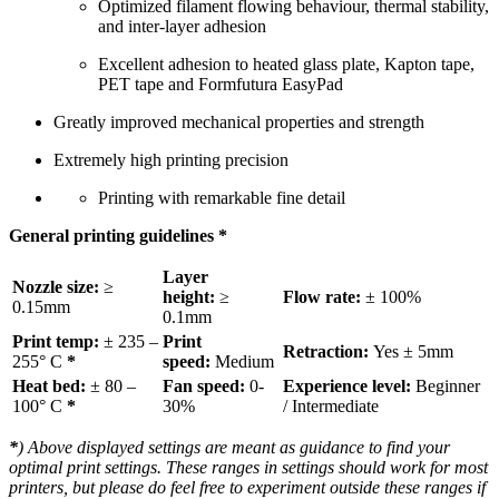
Optimized filament flowing behaviour, thermal stability,
and inter-layer adhesion
Excellent adhesion to heated glass plate, Kapton tape,
PET tape and Formfutura EasyPad
Greatly improved mechanical properties and strength
Extremely high printing precision
Printing with remarkable fine detail
General printing guidelines
*
Layer
Nozzle size:
≥
height:
≥
Flow rate:
± 100%
0.15mm
0.1mm
Print temp:
± 235 –
Print
Retraction:
Yes ± 5mm
255° C
*
speed:
Medium
Heat bed:
± 80 –
Fan speed:
0-
Experience level:
Beginner
100° C
*
30%
/ Intermediate
*
) Above displayed settings are meant as guidance to find your
optimal print settings. These ranges in settings should work for most
printers, but please do feel free to experiment outside these ranges if