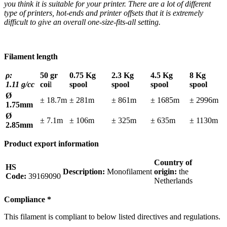
you think it is suitable for your printer. There are a lot of different
type of printers, hot-ends and printer offsets that it is extremely
difficult to give an overall one-size-fits-all setting.
Filament length
ρ:
50 gr
0.75 Kg
2.3 Kg
4.5 Kg
8 Kg
1.11
g/cc
coi
l
spool
spool
spool
spool
Ø
± 18.7m
± 281m
± 861m
± 1685m
± 2996m
1.75mm
Ø
± 7.1m
± 106m
± 325m
± 635m
± 1130m
2.85mm
Product export information
Country of
HS
Description:
Monofilament
origin:
the
Code:
39169090
Netherlands
Compliance
*
This filament is compliant to below listed directives and regulations.