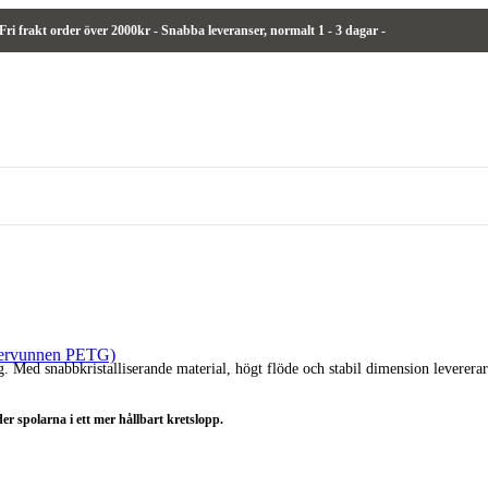
 Fri frakt order över 2000kr - Snabba leveranser,
normalt
1 - 3 dagar -
tervunnen PETG)
ed snabbkristalliserande material, högt flöde och stabil dimension levererar de
r spolarna i ett mer hållbart kretslopp.