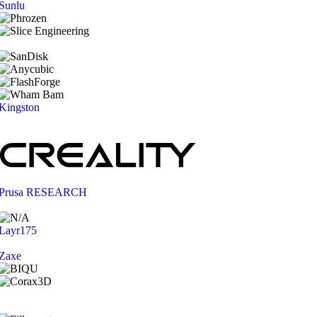
Sunlu
Kingston
Prusa RESEARCH
Layr175
Zaxe