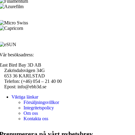
Vår besöksadress:
East Bird Bay 3D AB
Zakrisdalsvägen 34G
653 36 KARLSTAD
Telefon: (+46) 054 – 21 40 00
Epost: info@ebb3d.se
Viktiga länkar
Försäljningsvillkor
Integritetspolicy
Om oss
Kontakta oss
Prenumerera på vårt nyhetsbrev