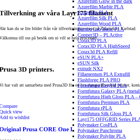
Azurefilm Glow in the dark
Azurefilm Marble PLA
Tillverkning av våra Layr175 filament
Azurefilm PLA
Azurefilm Silk PLA
Azurefilm Wood PLA
Här kan du se lite bilder från vår tillverkningsprocess på Zakrisdal i Karlstad.
Bambu Lab Basic PLA
Copper3D – PLActive
Välkomna till oss på besök om ni vill se hela processen.
Corax3D PLA
Corax3D PLA HighSpeed
Corax3d PLA Refill
eSUN PLA+
eSUN Silk
Prusa 3D printers.
extrudr NX2
Fillamentum PLA Extrafill
Flashforge PLA PRO
Formfutura EasyFil PLA
Vi har valt att samarbeta med Prusa3D för en bra europatillverkad printer, kont
Formfutura Galaxy PLA (metall
Formfutura High Gloss PLA –
Formfutura Premium PLA
Compare
Formfutura rPLA
Quick view
Formfutura Silk Gloss PLA
Add to wishlist
Layr175 OFFGRID Series PL
Polymaker CosPLA
Original Prusa CORE One L
Polymaker Panchroma
Polymaker Polylite PLA