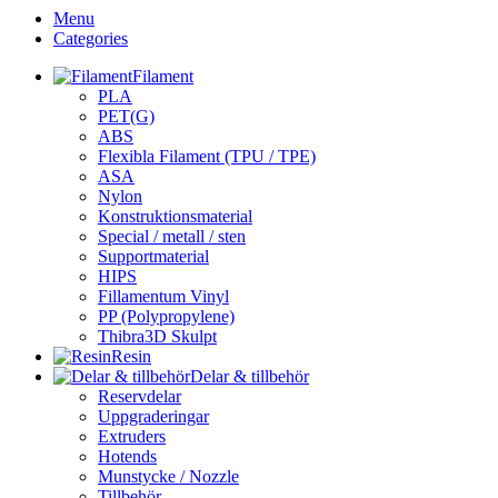
Menu
Categories
Filament
PLA
PET(G)
ABS
Flexibla Filament (TPU / TPE)
ASA
Nylon
Konstruktionsmaterial
Special / metall / sten
Supportmaterial
HIPS
Fillamentum Vinyl
PP (Polypropylene)
Thibra3D Skulpt
Resin
Delar & tillbehör
Reservdelar
Uppgraderingar
Extruders
Hotends
Munstycke / Nozzle
Tillbehör