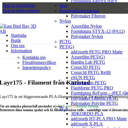
Formfutura EasyFil HIPS
Skip to navigation
Igus
-
Skip to main content
Konstruktionsmaterial
Polymaker Fiberon
Nylon
Azurefilm Nylon
Formfutura STYX-12 (PA12)
Startsida
Polymaker Nylon
Butik
PCTG
Om oss
PET(G)
Information
add:north PETG PRO Matte
Azurefilm PET(G)
Kontakta oss
Bambu Lab PETG
Försäljningsvillkor
Corax3D PETG
Integritetspolicy
Corax3d PETG Refill
eSUN PETG
Layr175 - Filament från Karlstad
Fillamentum PETG
Flashforge PETG PRO
Formfutura ReForm – rPET (å
Layr175 är ett högpresterande PLA-filament utvecklat för modern 3D-printning. M
Polymaker Fiberon PETG
Polymaker Polylite PETG
För att minska plastavfall använder vi vårt
Layr
175
Return System
.
PLA
Returnera dina tomma spolar och få
rabatt på nästa rulle
– samtidigt som vi återanvände
3DKORDO PLA
add:north HT-PLA PRO Matte
add:north X-PLA