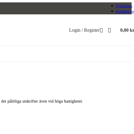
Nyhetsbrev
Kontakta os
Login / Register
0,00
k
t pålitliga utskrifter även vid höga hastigheter.