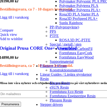
20390,00
kr
Polymaker Polysonic PLA PR
Polymaker Polyterra PLA
Beställningsvara, ca 7 - 10 dagars leveranstid.
Polymaker Polyterra PLA+
Rosa3D PLA Starter PLA
Lägg till i varukorg
Rosa3D ProSpeed PLA+
Sunlu Rainbow
PP (Polypropylene)
Compare
PPS
Quick view
PTFE
Add to wishlist
ROSA3D PC-PTFE
Special / metall / sten
Original Prusa CORE One+ Assembled
Formfutura CarbonFil
Formfutura EasyCork
Formfutura EasyWood
14890,00
kr
Supportmaterial
Beställningsvara, ca 7 - 10 dagars leveranstid.
Filament 2.85mm
Konstruktionsmaterial
Lägg till i varukorg
Linear Guides / Linjära styrskenor
Resin
Elegoo Resin
Missa inte våra nyheter och erbjudanden, prenumerera på vårt nyhetsbrev neda
eSUN Resin
Formfutura Eco Resin
Formfutura Engineering Resin
Phrozen Resin
Stepper drivers