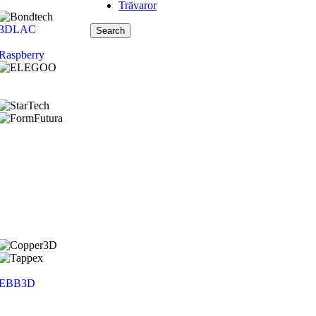
Trävaror
3DLAC
Search
Raspberry
EBB3D