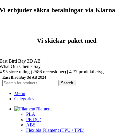
Vi erbjuder säkra betalningar via Klarna
Vi skickar paket med
East Bird Bay 3D AB
What Our Clients Say
4.95 store rating
(2586 recensioner)
|
4.77 produktbetyg
East Bird Bay 3d AB
2024
Search
Menu
Categories
Filament
PLA
PET(G)
ABS
Flexibla Filament (TPU / TPE)