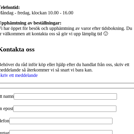
elefontid:
åndag - fredag, klockan 10.00 - 16.00
Upphämtning av beställningar:
i har öppet för besök och upphämtning av varor efter tidsbokning. Du
r välkommen att kontakta oss så gör vi upp lämplig tid 🙂
Kontakta oss
ehöver du råd inför köp eller hjälp efter du handlat från oss, skriv ett
eddelande så återkommer vi så snart vi bara kan.
kriv ett meddelande
tt namn
n epost
lefon
retag