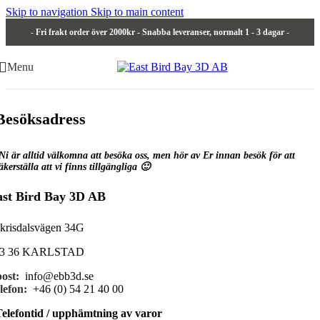
Skip to navigation
Skip to main content
- Fri frakt order över 2000kr - Snabba leveranser, normalt 1 - 3 dagar -
Menu
Besöksadress
Ni är alltid välkomna att besöka oss, men hör av Er innan besök för att
äkerställa att vi finns tillgängliga 🙂
ast Bird Bay 3D AB
krisdalsvägen 34G
53 36 KARLSTAD
ost:
info@ebb3d.se
lefon:
+46 (0) 54 21 40 00
Telefontid / upphämtning av varor