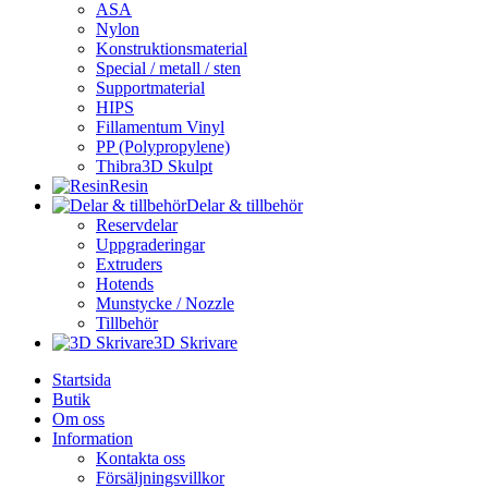
ASA
Nylon
Konstruktionsmaterial
Special / metall / sten
Supportmaterial
HIPS
Fillamentum Vinyl
PP (Polypropylene)
Thibra3D Skulpt
Resin
Delar & tillbehör
Reservdelar
Uppgraderingar
Extruders
Hotends
Munstycke / Nozzle
Tillbehör
3D Skrivare
Startsida
Butik
Om oss
Information
Kontakta oss
Försäljningsvillkor