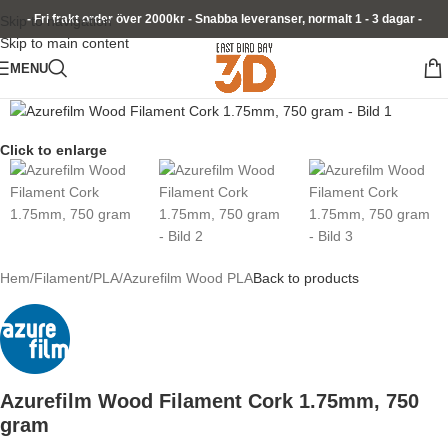
- Fri frakt order över 2000kr - Snabba leveranser, normalt 1 - 3 dagar -
Skip to navigation
Skip to main content
MENU
Click to enlarge
Hem
/
Filament
/
PLA
/
Azurefilm Wood PLA
Back to products
Azurefilm Wood Filament Cork 1.75mm, 750
gram