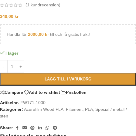
(
1
kundrecension)
349,00
kr
Handla för
2000,00
kr
till och få gratis frakt!
I lager
LÄGG TILL I VARUKORG
Compare
Add to wishlist
Priskollen
Artikelnr:
FW171-1000
Kategorier:
Azurefilm Wood PLA
,
Filament
,
PLA
,
Special / metall /
sten
Share: