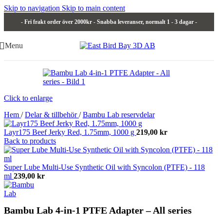
Skip to navigation
Skip to main content
- Fri frakt order över 2000kr - Snabba leveranser, normalt 1 - 3 dagar -
Menu
Click to enlarge
Hem
/
Delar & tillbehör
/
Bambu Lab reservdelar
Layr175 Beef Jerky Red, 1.75mm, 1000 g
219,00
kr
Back to products
Super Lube Multi-Use Synthetic Oil with Syncolon (PTFE) - 118
ml
239,00
kr
Bambu Lab 4-in-1 PTFE Adapter – All series