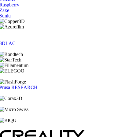
Raspberry
Zaxe
Sunlu
3DLAC
Prusa RESEARCH