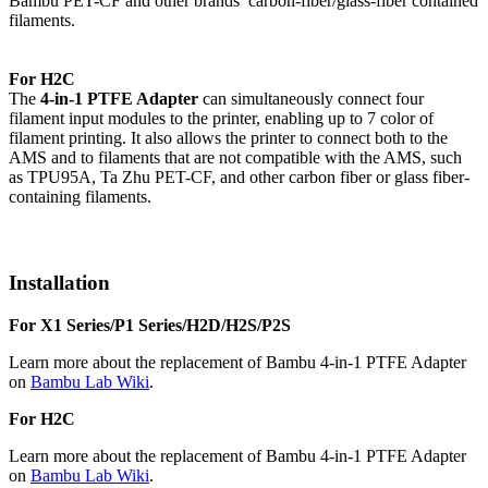
Bambu PET-CF and other brands’ carbon-fiber/glass-fiber contained
filaments.
For H2C
The
4-in-1 PTFE Adapter
can simultaneously connect four
filament input modules to the printer, enabling up to 7 color of
filament printing. It also allows the printer to connect both to the
AMS and to filaments that are not compatible with the AMS, such
as TPU95A, Ta Zhu PET-CF, and other carbon fiber or glass fiber-
containing filaments.
Installation
For X1 Series/P1 Series/H2D/H2S/P2S
Learn more about the replacement of Bambu 4-in-1 PTFE Adapter
on
Bambu Lab Wiki
.
For H2C
Learn more about the replacement of Bambu 4-in-1 PTFE Adapter
on
Bambu Lab Wiki
.