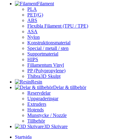
Filament
PLA
PET(G)
ABS
Flexibla Filament (TPU / TPE)
ASA
Nylon
Konstruktionsmaterial
Special / metall / sten
Supportmaterial
HIPS
Fillamentum Vinyl
PP (Polypropylene)
Thibra3D Skulpt
Resin
Delar & tillbehör
Reservdelar
Uppgraderingar
Extruders
Hotends
Munstycke / Nozzle
Tillbehör
3D Skrivare
Startsida