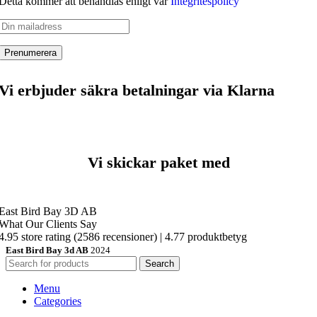
Detta kommer att behandlas enligt vår
Integritespolicy
Vi erbjuder säkra betalningar via Klarna
Vi skickar paket med
East Bird Bay 3D AB
What Our Clients Say
4.95 store rating
(2586 recensioner)
|
4.77 produktbetyg
East Bird Bay 3d AB
2024
Search
Menu
Categories