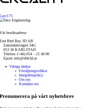
Layr175
Vår besöksadress:
East Bird Bay 3D AB
Zakrisdalsvägen 34G
653 36 KARLSTAD
Telefon: (+46) 054 – 21 40 00
Epost: info@ebb3d.se
Viktiga länkar
Försäljningsvillkor
Integritetspolicy
Om oss
Kontakta oss
Prenumerera på vårt nyhetsbrev