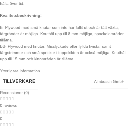
hålla över tid.
Kvalitetsbeskrivning:
B- Plywood med små knutar som inte har fallit ut och är tätt växta,
färgränder är möjliga. Knuthål upp till 8 mm möjliga, spackelområden
tillåtna.
BB- Plywood med knutar. Misslyckade eller fyllda kvistar samt
färgstrimmor och små sprickor i toppskikten är också möjliga. Knuthål
upp till 15 mm och kittområden är tillåtna.
Ytterligare information
TILLVERKARE
Almbusch GmbH
Recensioner (0)
0 reviews
0