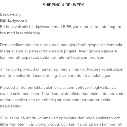
SHIPPING & DELIVERY
Beskrivning
Björkplywood
En högkvalitativ björkplywood med B/BB yta kontrollerad att fungera
bra med laserskärning.
Den korslimmade strukturen av tunna björkfanér skapar ett kompakt
material som är perfekt för kreativa projekt. Även gör-det-självare
kommer att uppskatta detta trämaterial likväl som proffsen.
3 mm björkplywood utmärker sig med sin enkla 3-lagers konstruktion
och är idealisk för laserskärning, tack vare det få antalet lager.
Plywood är det perfekta valet för alla som behöver högkvalitativa,
exakta snitt med laser. Tillverkad av de bästa materialen, den erbjuder
utmärkt kvalitet och en enhetlig struktur som garanterar exakt
bearbetning.
Vi är säkra på att du kommer att uppskatta den höga kvaliteten och
tillförlitligheten i vår björkplywood, och kan lita på att den kommer att