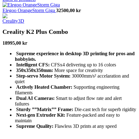
Elegoo OrangeStorm Giga
32500,00
kr
Creality K2 Plus Combo
18995,00
kr
Supreme experience in desktop 3D printing for pros and
hobbyists.
Intelligent CFS:
CFSx4 delivering up to 16 colors
350x350x350mm:
More space for creativity
Step-servo Motor System:
30000mm/s² accelaration and
quiet
Actively Heated Chamber:
Supporting engineering
filaments
Dual AI Cameras:
Smart to adjust flow rate and alert
failures
Sturdy ””Matrix”” Frame:
Die-cast tech for superb rigidity
Next-gen Extruder Kit:
Feature-packed and easy to
maintain
Supreme Quality:
Flawless 3D prints at any speed