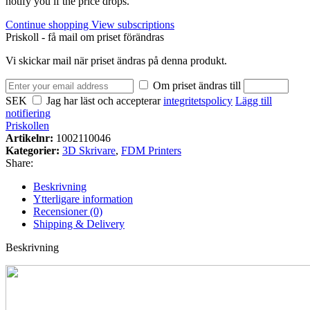
notify you if the price drops.
Continue shopping
View subscriptions
Priskoll - få mail om priset förändras
Vi skickar mail när priset ändras på denna produkt.
Om priset ändras till
SEK
Jag har läst och accepterar
integritetspolicy
Lägg till
notifiering
Priskollen
Artikelnr:
1002110046
Kategorier:
3D Skrivare
,
FDM Printers
Share:
Beskrivning
Ytterligare information
Recensioner (0)
Shipping & Delivery
Beskrivning