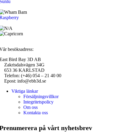
Sunlu
Raspberry
Vår besöksadress:
East Bird Bay 3D AB
Zakrisdalsvägen 34G
653 36 KARLSTAD
Telefon: (+46) 054 – 21 40 00
Epost: info@ebb3d.se
Viktiga länkar
Försäljningsvillkor
Integritetspolicy
Om oss
Kontakta oss
Prenumerera på vårt nyhetsbrev