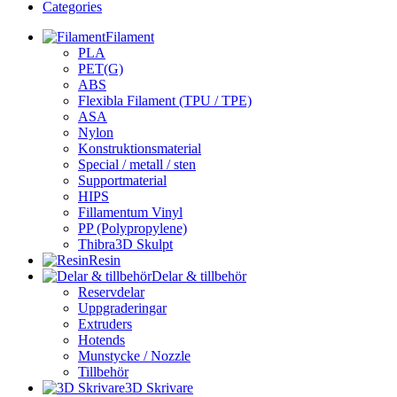
Categories
Filament
PLA
PET(G)
ABS
Flexibla Filament (TPU / TPE)
ASA
Nylon
Konstruktionsmaterial
Special / metall / sten
Supportmaterial
HIPS
Fillamentum Vinyl
PP (Polypropylene)
Thibra3D Skulpt
Resin
Delar & tillbehör
Reservdelar
Uppgraderingar
Extruders
Hotends
Munstycke / Nozzle
Tillbehör
3D Skrivare