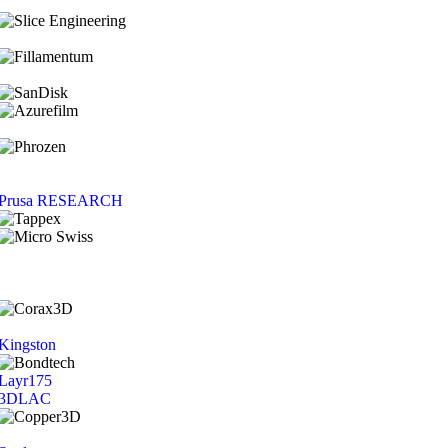
Prusa RESEARCH
Kingston
Layr175
3DLAC