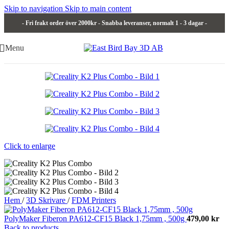
Skip to navigation
Skip to main content
- Fri frakt order över 2000kr - Snabba leveranser, normalt 1 - 3 dagar -
Menu
Click to enlarge
Hem
/
3D Skrivare
/
FDM Printers
PolyMaker Fiberon PA612-CF15 Black 1,75mm , 500g
479,00
kr
Back to products