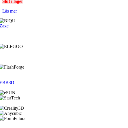
Slut i lager
Läs mer
Zaxe
EBB3D