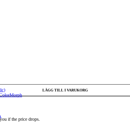
ic)
LÄGG TILL I VARUKORG
 ColorMorph
A
you if the price drops.