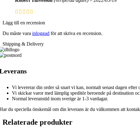
Robert Tufvesson
(verifierad ägare)
–
2022-05-19
Lägg till en recension
Du måste vara
inloggad
för att skriva en recension.
Shipping & Delivery
Leverans
Vi levererar din order så snart vi kan, normalt senast dagen efter
Vi skickar varor med lämplig speditör beroende på destination oc
Normal leveranstid inom sverige är 1-3 vardagar.
Har du speciella önskemål om din leverans är du välkommen att kontakta 
Relaterade produkter