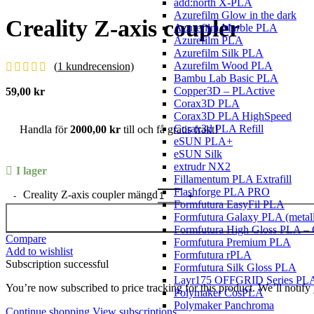
add:north X-PLA
Azurefilm Glow in the dark
Creality Z-axis coupler
Azurefilm Marble PLA
Azurefilm PLA
Azurefilm Silk PLA
Azurefilm Wood PLA
(
1
kundrecension)
Bambu Lab Basic PLA
Copper3D – PLActive
59,00
kr
Corax3D PLA
Corax3D PLA HighSpeed
Corax3d PLA Refill
Handla för
2000,00
kr
till och få gratis frakt!
eSUN PLA+
eSUN Silk
extrudr NX2
I lager
Fillamentum PLA Extrafill
Flashforge PLA PRO
Creality Z-axis coupler mängd
Formfutura EasyFil PLA
Formfutura Galaxy PLA (metall
Formfutura High Gloss PLA –
Compare
Formfutura Premium PLA
Add to wishlist
Formfutura rPLA
Subscription successful
Formfutura Silk Gloss PLA
Layr175 OFFGRID Series PL
You’re now subscribed to price tracking for this product. We’ll notify 
Polymaker CosPLA
Polymaker Panchroma
Continue shopping
View subscriptions