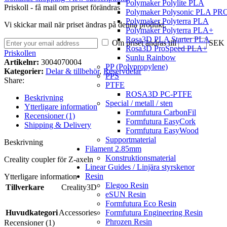
Polymaker Polylite PLA
Priskoll - få mail om priset förändras
Polymaker Polysonic PLA PR
Polymaker Polyterra PLA
Vi skickar mail när priset ändras på denna produkt.
Polymaker Polyterra PLA+
Rosa3D PLA Starter PLA
Om priset ändras till
SEK
Rosa3D ProSpeed PLA+
Priskollen
Sunlu Rainbow
Artikelnr:
3004070004
PP (Polypropylene)
Kategorier:
Delar & tillbehör
,
Reservdelar
PPS
Share:
PTFE
ROSA3D PC-PTFE
Beskrivning
Special / metall / sten
Ytterligare information
Formfutura CarbonFil
Recensioner (1)
Formfutura EasyCork
Shipping & Delivery
Formfutura EasyWood
Supportmaterial
Beskrivning
Filament 2.85mm
Konstruktionsmaterial
Creality coupler för Z-axeln
Linear Guides / Linjära styrskenor
Resin
Ytterligare information
Elegoo Resin
Tillverkare
Creality3D
eSUN Resin
Formfutura Eco Resin
Formfutura Engineering Resin
Huvudkategori
Accessories
Phrozen Resin
Recensioner (1)