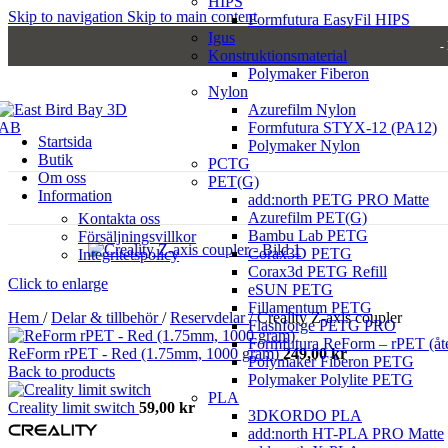
HIPS
Skip to navigation
Skip to main content
Formfutura EasyFil HIPS
Igus
-
Konstruktionsmaterial
Polymaker Fiberon
Nylon
Azurefilm Nylon
Formfutura STYX-12 (PA12)
Startsida
Polymaker Nylon
Butik
PCTG
Om oss
PET(G)
Information
add:north PETG PRO Matte
Azurefilm PET(G)
Kontakta oss
Bambu Lab PETG
Försäljningsvillkor
Corax3D PETG
Integritetspolicy
Corax3d PETG Refill
Click to enlarge
eSUN PETG
Fillamentum PETG
Hem
/
Delar & tillbehör
/
Reservdelar
/
Creality Z-axis coupler
Flashforge PETG PRO
Formfutura ReForm – rPET (å
ReForm rPET - Red (1.75mm, 1000 gram)
249,00
kr
Polymaker Fiberon PETG
Back to products
Polymaker Polylite PETG
PLA
Creality limit switch
59,00
kr
3DKORDO PLA
add:north HT-PLA PRO Matte