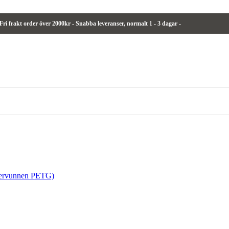
 Fri frakt order över 2000kr - Snabba leveranser,
normalt
1 - 3 dagar -
tervunnen PETG)