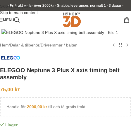
- Fri frakt order över 2000kr - Snabba leveranser, normalt 1 - 3 dagar -
Skip to navigation
Skip to main content
MENU
Click to enlarge
Hem
/
Delar & tillbehör
/
Drivremmar / bälten
ELEGOO Neptune 3 Plus X axis timing belt
assembly
75,00
kr
Handla för
2000,00
kr
till och få gratis frakt!
I lager