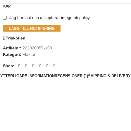
SEK
Jag har läst och accepterar
integritetspolicy
LÄGG TILL NOTIFIERING
Priskollen
Artikelnr:
222020059-100
Kategori:
Fläktar
Share:
YTTERLIGARE INFORMATION
RECENSIONER (1)
SHIPPING & DELIVERY