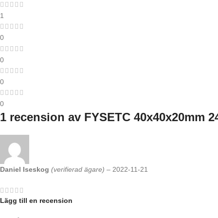
1
0
0
0
0
1 recension av
FYSETC 40x40x20mm 24V
Daniel Iseskog
(verifierad ägare)
–
2022-11-21
Lägg till en recension