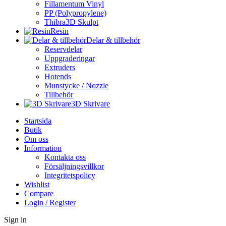
Fillamentum Vinyl
PP (Polypropylene)
Thibra3D Skulpt
Resin
Delar & tillbehör
Reservdelar
Uppgraderingar
Extruders
Hotends
Munstycke / Nozzle
Tillbehör
3D Skrivare
Startsida
Butik
Om oss
Information
Kontakta oss
Försäljningsvillkor
Integritetspolicy
Wishlist
Compare
Login / Register
Sign in