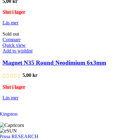
5,00
kr
Slut i lager
Läs mer
Sold out
Compare
Quick view
Add to wishlist
Magnet N35 Round Neodimium 6x3mm
5,00
kr
Slut i lager
Läs mer
Kingston
Prusa RESEARCH