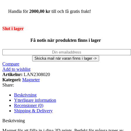
Handla för
2000,00
kr
till och få gratis frakt!
Slut i lager
Få notis när produkten finns i lager
Compare
Add to wishlist
Artikelnr:
LAN2308020
Kategori:
Magneter
Share:
Beskrivning
Ytterligare information
Recensioner (0)
Shipping & Delivery
Beskrivning
Magnet för att fälla in i dina 3D prints. Perfekt för många typer av