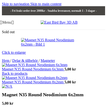
Skip to navigation
Skip to main content
- Fri frakt order över 2000kr - Snabba leveranser, normalt 1 - 3 dagar -
Menu
Sold out
Click to enlarge
Hem
/
Delar & tillbehör
/
Magneter
Magnet N35 Round Neodimium 6x3mm
5,00
kr
Back to products
Magnet N35 Round Neodimium 8x2mm
5,00
kr
Magnet N35 Round Neodimium 6x2mm
5,00
kr