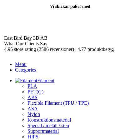
Vi skickar paket med
East Bird Bay 3D AB
What Our Clients Say
East Bird Bay 3d AB
2024
4.95 store rating
(2586 recensioner)
|
4.77 produktbetyg
Search
Menu
Categories
Filament
PLA
PET(G)
ABS
Flexibla Filament (TPU / TPE)
ASA
Nylon
Konstruktionsmaterial
Special / metall / sten
Supportmaterial
HIPS