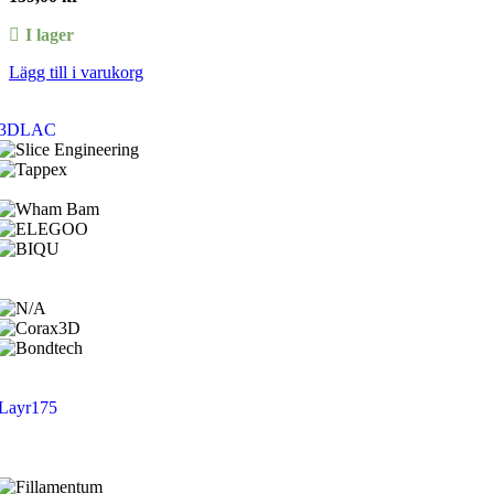
I lager
Lägg till i varukorg
3DLAC
Layr175