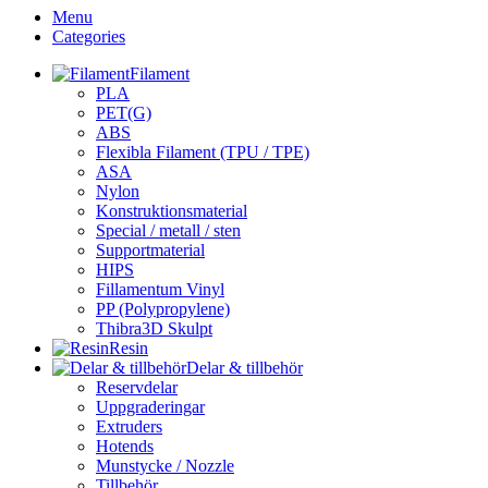
Menu
Categories
Filament
PLA
PET(G)
ABS
Flexibla Filament (TPU / TPE)
ASA
Nylon
Konstruktionsmaterial
Special / metall / sten
Supportmaterial
HIPS
Fillamentum Vinyl
PP (Polypropylene)
Thibra3D Skulpt
Resin
Delar & tillbehör
Reservdelar
Uppgraderingar
Extruders
Hotends
Munstycke / Nozzle
Tillbehör