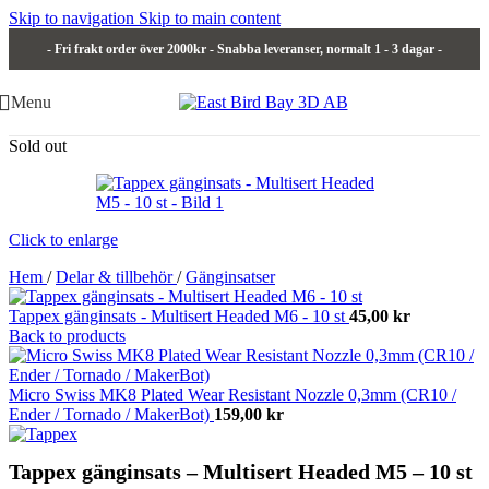
Skip to navigation
Skip to main content
- Fri frakt order över 2000kr - Snabba leveranser, normalt 1 - 3 dagar -
Menu
Sold out
Click to enlarge
Hem
/
Delar & tillbehör
/
Gänginsatser
Tappex gänginsats - Multisert Headed M6 - 10 st
45,00
kr
Back to products
Micro Swiss MK8 Plated Wear Resistant Nozzle 0,3mm (CR10 /
Ender / Tornado / MakerBot)
159,00
kr
Tappex gänginsats – Multisert Headed M5 – 10 st