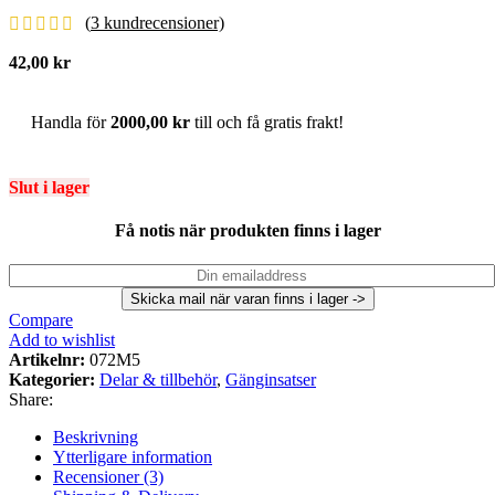
(
3
kundrecensioner)
42,00
kr
Handla för
2000,00
kr
till och få gratis frakt!
Slut i lager
Få notis när produkten finns i lager
Compare
Add to wishlist
Artikelnr:
072M5
Kategorier:
Delar & tillbehör
,
Gänginsatser
Share:
Beskrivning
Ytterligare information
Recensioner (3)