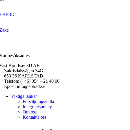
EBB3D
Zaxe
Vår besöksadress:
East Bird Bay 3D AB
Zakrisdalsvägen 34G
653 36 KARLSTAD
Telefon: (+46) 054 – 21 40 00
Epost: info@ebb3d.se
Viktiga länkar
Försäljningsvillkor
Integritetspolicy
Om oss
Kontakta oss