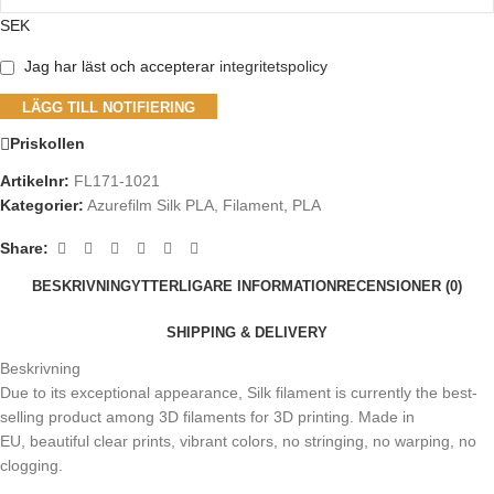
SEK
Jag har läst och accepterar
integritetspolicy
LÄGG TILL NOTIFIERING
Priskollen
Artikelnr:
FL171-1021
Kategorier:
Azurefilm Silk PLA
,
Filament
,
PLA
Share:
BESKRIVNING
YTTERLIGARE INFORMATION
RECENSIONER (0)
SHIPPING & DELIVERY
Beskrivning
Due to its exceptional appearance, Silk filament is currently the best-
selling product among 3D filaments for 3D printing. Made in
EU, beautiful clear prints, vibrant colors, no stringing, no warping, no
clogging.