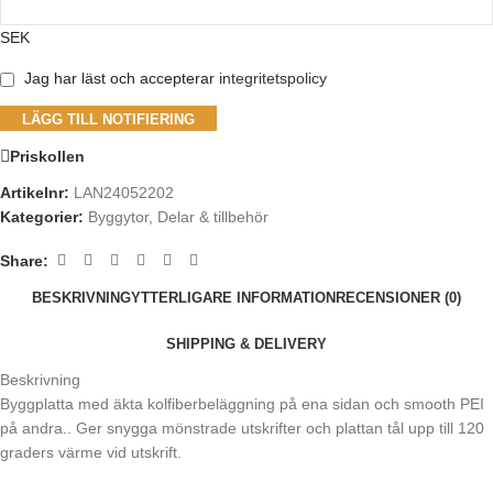
SEK
Jag har läst och accepterar
integritetspolicy
LÄGG TILL NOTIFIERING
Priskollen
Artikelnr:
LAN24052202
Kategorier:
Byggytor
,
Delar & tillbehör
Share:
BESKRIVNING
YTTERLIGARE INFORMATION
RECENSIONER (0)
SHIPPING & DELIVERY
Beskrivning
Byggplatta med äkta kolfiberbeläggning på ena sidan och smooth PEI
på andra.. Ger snygga mönstrade utskrifter och plattan tål upp till 120
graders värme vid utskrift.