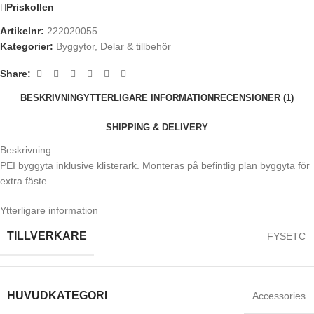
Priskollen
Artikelnr:
222020055
Kategorier:
Byggytor
,
Delar & tillbehör
Share:
BESKRIVNING
YTTERLIGARE INFORMATION
RECENSIONER (1)
SHIPPING & DELIVERY
Beskrivning
PEI byggyta inklusive klisterark. Monteras på befintlig plan byggyta för
extra fäste.
Ytterligare information
TILLVERKARE
FYSETC
HUVUDKATEGORI
Accessories