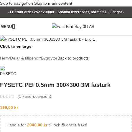
Skip to navigation
Skip to main content
- Fri frakt order över 2000kr - Snabba leveranser, normalt 1 - 3 dagar -
MENU
Click to enlarge
Hem
/
Delar & tillbehör
/
Byggytor
Back to products
FYSETC PEI 0.5mm 300×300 3M fästark
(
1
kundrecension)
199,00
kr
Handla för
2000,00
kr
till och få gratis frakt!