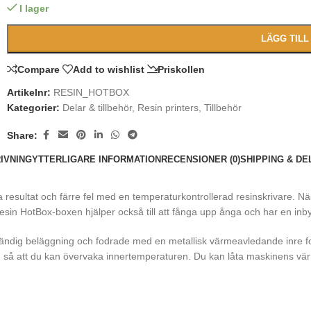
I lager
LÄGG TILL
Compare
Add to wishlist
Priskollen
Artikelnr:
RESIN_HOTBOX
Kategorier:
Delar & tillbehör
,
Resin printers
,
Tillbehör
Share:
IVNING
YTTERLIGARE INFORMATION
RECENSIONER (0)
SHIPPING & DE
ltat och färre fel med en temperaturkontrollerad resinskrivare. Nästan
esin HotBox-boxen hjälper också till att fånga upp ånga och har en inbyg
ändig beläggning och fodrade med en metallisk värmeavledande inre fode
så att du kan övervaka innertemperaturen. Du kan låta maskinens värm