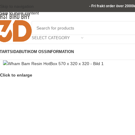
Skip to navigation
- Fri frakt order över 2000
Skip to main content
SELECT CATEGORY
TARTSIDA
BUTIK
OM OSS
INFORMATION
Click to enlarge