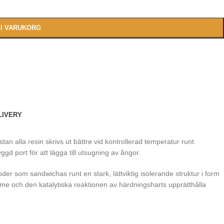
 I VARUKORG
LIVERY
 alla resin skrivs ut bättre vid kontrollerad temperatur runt
gd port för att lägga till utsugning av ångor.
r som sandwichas runt en stark, lättviktig isolerande struktur i form
e och den katalytiska reaktionen av härdningsharts upprätthålla