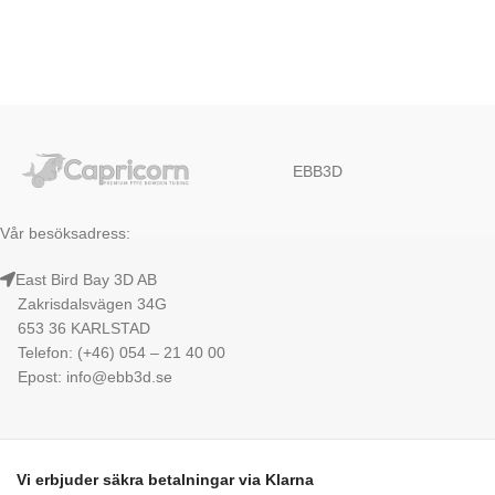
EBB3D
Vår besöksadress:
East Bird Bay 3D AB
Zakrisdalsvägen 34G
653 36 KARLSTAD
Telefon: (+46) 054 – 21 40 00
Epost: info@ebb3d.se
Vi erbjuder säkra betalningar via Klarna