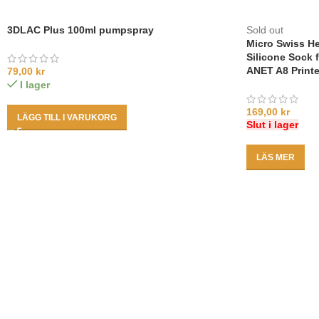
3DLAC Plus 100ml pumpspray
Sold out
Micro Swiss He
Silicone Sock f
ANET A8 Print
79,00
kr
I lager
169,00
kr
LÄGG TILL I VARUKORG
Slut i lager
LÄS MER