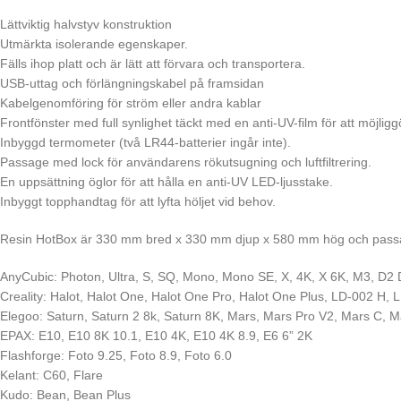
Lättviktig halvstyv konstruktion
Utmärkta isolerande egenskaper.
Fälls ihop platt och är lätt att förvara och transportera.
USB-uttag och förlängningskabel på framsidan
Kabelgenomföring för ström eller andra kablar
Frontfönster med full synlighet täckt med en anti-UV-film för att möjliggö
Inbyggd termometer (två LR44-batterier ingår inte).
Passage med lock för användarens rökutsugning och luftfiltrering.
En uppsättning öglor för att hålla en anti-UV LED-ljusstake.
Inbyggt topphandtag för att lyfta höljet vid behov.
Resin HotBox är 330 mm bred x 330 mm djup x 580 mm hög och passar
AnyCubic: Photon, Ultra, S, SQ, Mono, Mono SE, X, 4K, X 6K, M3, D2
Creality: Halot, Halot One, Halot One Pro, Halot One Plus, LD-002 H,
Elegoo: Saturn, Saturn 2 8k, Saturn 8K, Mars, Mars Pro V2, Mars C, Ma
EPAX: E10, E10 8K 10.1, E10 4K, E10 4K 8.9, E6 6” 2K
Flashforge: Foto 9.25, Foto 8.9, Foto 6.0
Kelant: C60, Flare
Kudo: Bean, Bean Plus