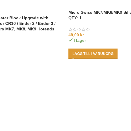
Micro Swiss MK7/MK8/MK9 Sili
ater Block Upgrade with
QTY: 1
or CR10 / Ender 2 / Ender 3 /
ers MK7, MK8, MK9 Hotends
49,00
kr
I lager
LÄGG TILL I VARUKORG